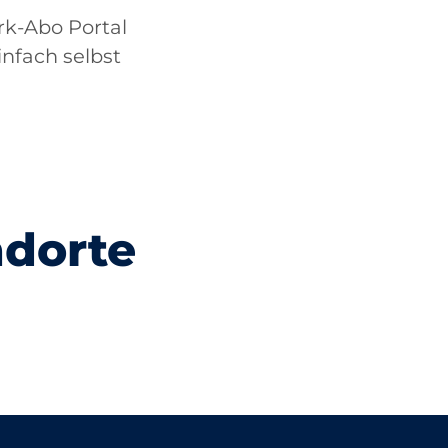
rk-Abo Portal
nfach selbst
ndorte
Lausanne