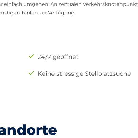
hr einfach umgehen. An zentralen Verkehrsknotenpunk
ünstigen Tarifen zur Verfügung.
24/7 geöffnet
Keine stressige Stellplatzsuche
tandorte
Lausanne