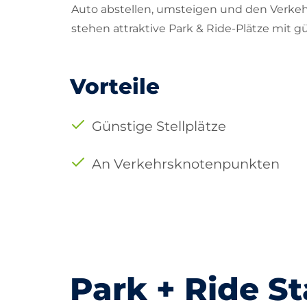
Auto abstellen, umsteigen und den Verke
stehen attraktive Park & Ride-Plätze mit g
Vorteile
Günstige Stellplätze
An Verkehrsknotenpunkten
Park + Ride S
Basel
Biel