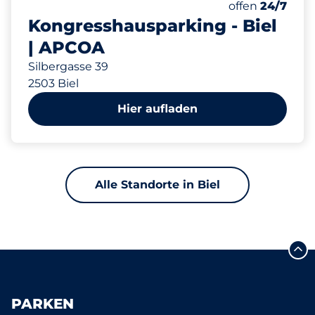
Gesamtplätze
Anzahl der Park
Freitag
offen
24/7
Kongresshausparking - Biel
| APCOA
Silbergasse 39
2503 Biel
Hier aufladen
Alle Standorte in Biel
PARKEN