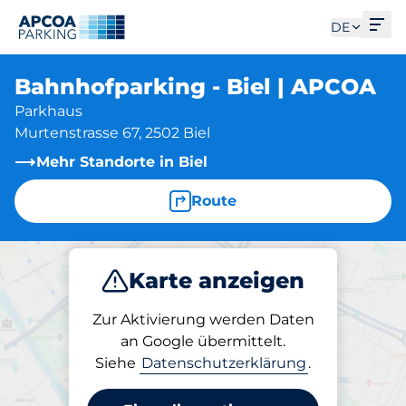
Men
DE
Bahnhofparking - Biel | APCOA
Parkhaus
Murtenstrasse 67, 2502 Biel
Mehr Standorte in Biel
Route
Karte anzeigen
Parken
Laden
Abo
Zur Aktivierung werden Daten
an Google übermittelt.
Siehe
Datenschutzerklärung
.
Laden am Standort
Bahnhofparking - Biel |