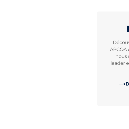
Découvr
APCOA 
nous 
leader 
D