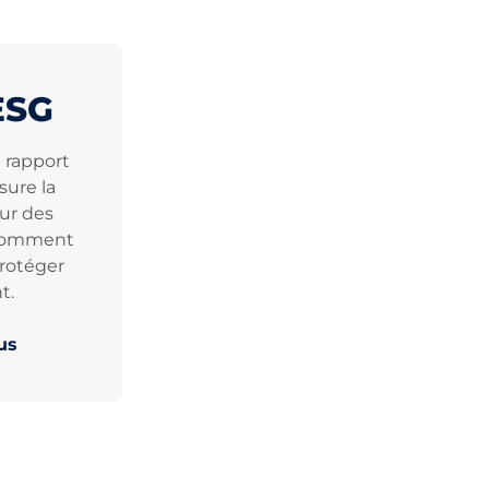
ESG
 rapport
ure la
œur des
 comment
rotéger
t.
us