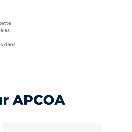
cette
tèles
es dans
ur APCOA