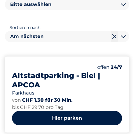
Bitte auswählen
Sortieren nach
Am nächsten
283
Gesamtplätze
Anzahl der Park
Samstag
offen
24/7
Altstadtparking - Biel |
APCOA
Parkhaus
von
CHF 1.30 für 30 Min.
bis CHF 29.70 pro Tag
Hier parken