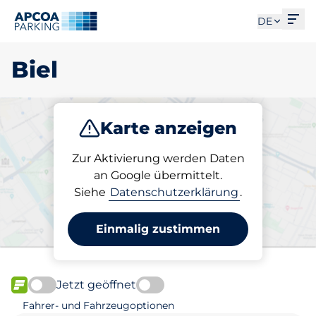
Men
DE
Biel
Karte anzeigen
Parken
Laden
Abo
Zur Aktivierung werden Daten
an Google übermittelt.
Siehe
Datenschutzerklärung
.
Wählen Sie Ihren Stellplatz
in Biel
Einmalig zustimmen
Jetzt geöffnet
FLOW verfügbar
Fahrer- und Fahrzeugoptionen