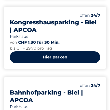
496
Gesamtplätze
Anzahl der Park
Samstag
offen
24/7
Kongresshausparking - Biel
| APCOA
Parkhaus
von
CHF 1.30 für 30 Min.
bis CHF 29.70 pro Tag
Hier parken
325
Gesamtplätze
Anzahl der Park
Samstag
offen
24/7
Bahnhofparking - Biel |
APCOA
Parkhaus