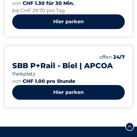
von
CHF 1.30 für 30 Min.
bis CHF 29.70 pro Tag
Hier parken
140
Gesamtplätze
Anzahl der Park
Samstag
offen
24/7
SBB P+Rail - Biel | APCOA
Parkplatz
von
CHF 1.00 pro Stunde
Hier parken