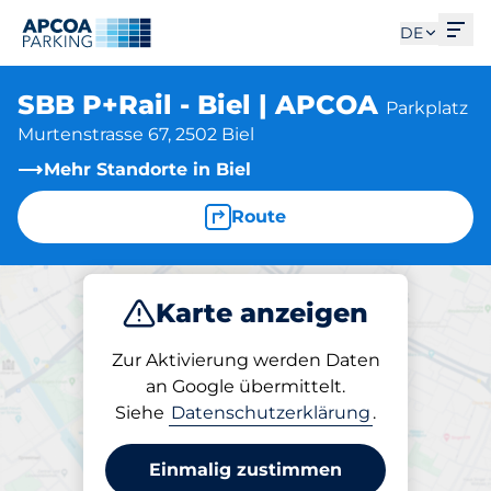
Men
DE
SBB P+Rail - Biel | APCOA
Parkplatz
Murtenstrasse 67, 2502 Biel
Mehr Standorte in Biel
Route
Karte anzeigen
Parken
Zur Aktivierung werden Daten
an Google übermittelt.
Siehe
Datenschutzerklärung
.
Parken am Standort
SBB P+Rail - Biel | APCOA
Einmalig zustimmen