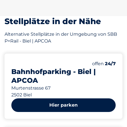
Stellplätze in der Nähe
Alternative Stellplätze in der Umgebung von SBB
P+Rail - Biel | APCOA
325
Gesamtplätze
Anzahl der Park
offen
24/7
Bahnhofparking - Biel |
APCOA
Murtenstrasse 67
2502 Biel
Hier parken