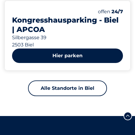
496
Gesamtplätze
Anzahl der Park
offen
24/7
Kongresshausparking - Biel
| APCOA
Silbergasse 39
2503 Biel
Hier parken
Alle Standorte in Biel